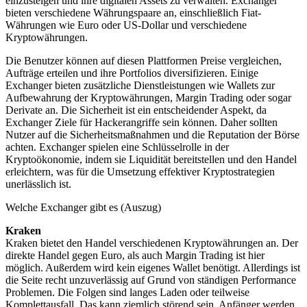
einzusteigen und ihre digitalen Assets zu verwalten. Exchanger
bieten verschiedene Währungspaare an, einschließlich Fiat-
Währungen wie Euro oder US-Dollar und verschiedene
Kryptowährungen.
Die Benutzer können auf diesen Plattformen Preise vergleichen,
Aufträge erteilen und ihre Portfolios diversifizieren. Einige
Exchanger bieten zusätzliche Dienstleistungen wie Wallets zur
Aufbewahrung der Kryptowährungen, Margin Trading oder sogar
Derivate an. Die Sicherheit ist ein entscheidender Aspekt, da
Exchanger Ziele für Hackerangriffe sein können. Daher sollten
Nutzer auf die Sicherheitsmaßnahmen und die Reputation der Börse
achten. Exchanger spielen eine Schlüsselrolle in der
Kryptoökonomie, indem sie Liquidität bereitstellen und den Handel
erleichtern, was für die Umsetzung effektiver Kryptostrategien
unerlässlich ist.
Welche Exchanger gibt es (Auszug)
Kraken
Kraken bietet den Handel verschiedenen Kryptowährungen an. Der
direkte Handel gegen Euro, als auch Margin Trading ist hier
möglich. Außerdem wird kein eigenes Wallet benötigt. Allerdings ist
die Seite recht unzuverlässig auf Grund von ständigen Performance
Problemen. Die Folgen sind langes Laden oder teilweise
Komplettausfall. Das kann ziemlich störend sein. Anfänger werden